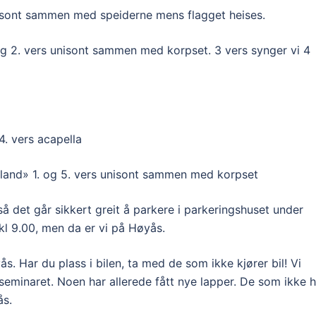
nisont sammen med speiderne mens flagget heises.
. og 2. vers unisont sammen med korpset. 3 vers synger vi 4
4. vers acapella
reland» 1. og 5. vers unisont sammen med korpset
så det går sikkert greit å parkere i parkeringshuset under
 kl 9.00, men da er vi på Høyås.
s. Har du plass i bilen, ta med de som ikke kjører bil! Vi
 seminaret. Noen har allerede fått nye lapper. De som ikke h
ås.