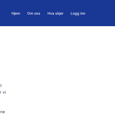
Hjem
Om oss
Hva skjer
Logg inn
t
 vi
ene