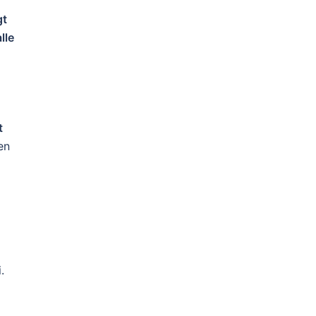
gt
alle
t
en
.