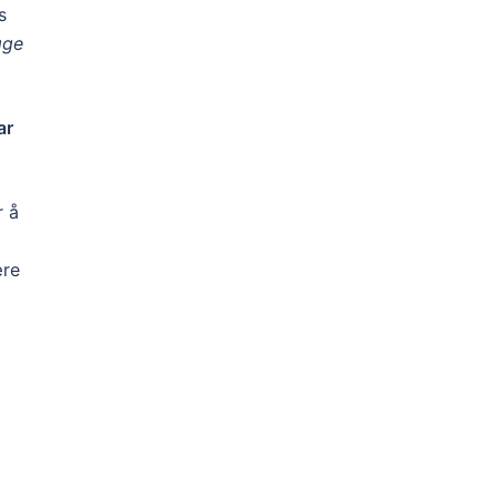
s
gge
ar
r å
ære