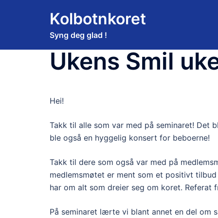
Hopp
Kolbotnkoret
til
innhold
Syng deg glad !
Ukens Smil uk
Hei!
Takk til alle som var med på seminaret! Det b
ble også en hyggelig konsert for beboerne!
Takk til dere som også var med på medlemsmø
medlemsmøtet er ment som et positivt tilbud 
har om alt som dreier seg om koret. Referat
På seminaret lærte vi blant annet en del om s