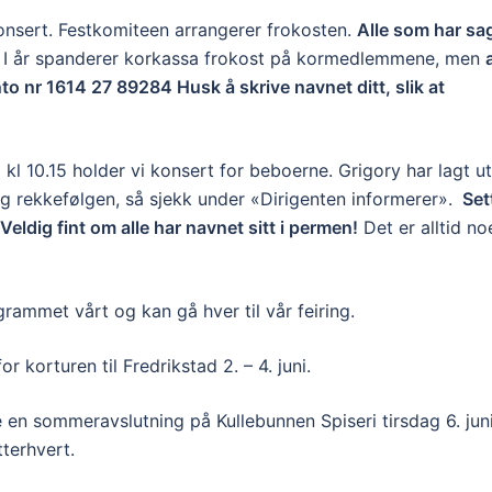
konsert. Festkomiteen arrangerer frokosten.
Alle som har sa
I år spanderer korkassa frokost på kormedlemmene, men
nto nr 1614 27 89284 Husk å skrive navnet ditt, slik at
l 10.15 holder vi konsert for beboerne. Grigory har lagt ut
g rekkefølgen, så sjekk under «Dirigenten informerer».
Set
 Veldig fint om alle har navnet sitt i permen!
Det er alltid no
rammet vårt og kan gå hver til vår feiring.
or korturen til Fredrikstad 2. – 4. juni.
 en sommeravslutning på Kullebunnen Spiseri tirsdag 6. juni
terhvert.