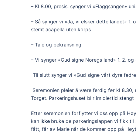
– Kl 8.00, presis, synger vi «Flaggsangen» u
– Så synger vi «Ja, vi elsker dette landet» 1
stemt acapella uten korps
– Tale og bekransning
– Vi synger «Gud signe Noregs land» 1. 2. og 
-Til slutt synger vi «Gud signe vårt dyre fed
Seremonien pleier å være ferdig før kl 8.30, 
Torget. Parkeringshuset blir imidlertid stengt
Etter seremonien forflytter vi oss opp på Høyå
kan
ikke
bruke de parkeringslappen vi fikk til
fått, får av Marie når de kommer opp på Høy