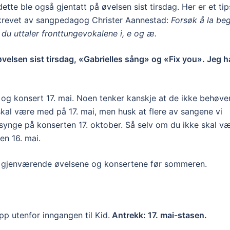
ette ble også gjentatt på øvelsen sist tirsdag. Her er et tip
 skrevet av sangpedagog Christer Aannestad:
Forsøk å la be
 du uttaler fronttungevokalene i, e og æ.
 øvelsen sist tirsdag, «Gabrielles sång» og «Fix you». Jeg h
i og konsert 17. mai. Noen tenker kanskje at de ikke behøve
kal være med på 17. mai, men husk at flere av sangene vi
l synge på konserten 17. oktober. Så selv om du ikke skal v
den 16. mai.
e gjenværende øvelsene og konsertene før sommeren.
opp utenfor inngangen til Kid.
Antrekk: 17. mai-stasen.