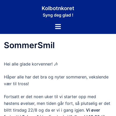
Hopp
Kolbotnkoret
til
Syng deg glad !
innhold
Toggle
menu
SommerSmil
Hei alle glade korvenner! 🎶
Håper alle har det bra og nyter sommeren, vekslende
vær til tross!
Fortsatt er det noen uker til vi starter opp med
høstens øvelser, men tiden går fort, så plutselig er det
blitt tirsdag 22/8 og da er vi i gang igjen.
Vi øver