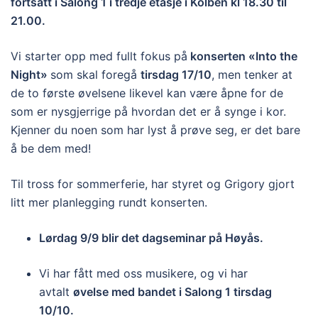
fortsatt i Salong 1 i tredje etasje i Kolben kl 18.30 til
21.00.
Vi starter opp med fullt fokus på
konserten «Into the
Night»
som skal foregå
tirsdag 17/10
, men tenker at
de to første øvelsene likevel kan være åpne for de
som er nysgjerrige på hvordan det er å synge i kor.
Kjenner du noen som har lyst å prøve seg, er det bare
å be dem med!
Til tross for sommerferie, har styret og Grigory gjort
litt mer planlegging rundt konserten.
Lørdag 9/9 blir det dagseminar på Høyås.
Vi har fått med oss musikere, og vi har
avtalt
øvelse med bandet i Salong 1 tirsdag
10/10.