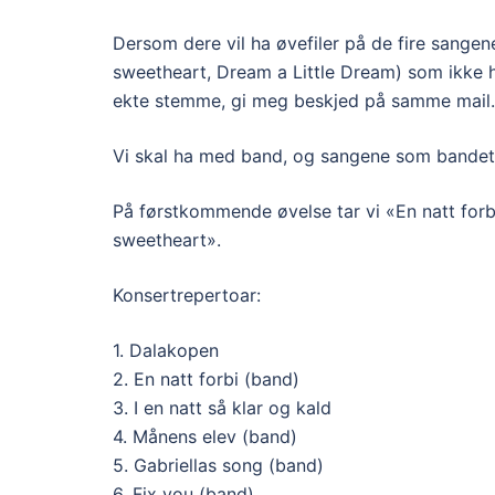
Dersom dere vil ha øvefiler på de fire sangene
sweetheart, Dream a Little Dream) som ikke ha
ekte stemme, gi meg beskjed på samme mail.
Vi skal ha med band, og sangene som bandet 
På førstkommende øvelse tar vi «En natt forb
sweetheart».
Konsertrepertoar:
1. Dalakopen
2. En natt forbi (band)
3. I en natt så klar og kald
4. Månens elev (band)
5. Gabriellas song (band)
6. Fix you (band)