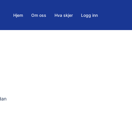
Hjem
Om oss
Hva skjer
Logg inn
dan