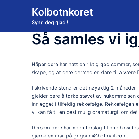
Hopp
Kolbotnkoret
til
innhold
Syng deg glad !
Så samles vi ig
Håper dere har hatt en riktig god sommer, som
skape, og at dere dermed er klare til å være 
I skrivende stund er det nøyaktig 2 måneder i
gjelder bare å tørke støvet av hukommelsen og
innlegget i tilfeldig rekkefølge. Rekkefølgen 
vi kan få til en best mulig dramaturgi, om det
Dersom dere har noen forslag til noe hinsides
gjerne en mail på grigor.m@hotmail.com.