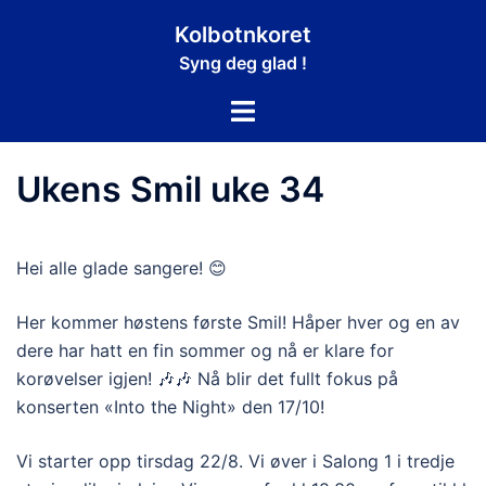
Hopp
Kolbotnkoret
til
Syng deg glad !
innhold
Toggle
menu
Ukens Smil uke 34
Hei alle glade sangere! 😊
Her kommer høstens første Smil! Håper hver og en av
dere har hatt en fin sommer og nå er klare for
korøvelser igjen! 🎶🎶 Nå blir det fullt fokus på
konserten «Into the Night» den 17/10!
Vi starter opp tirsdag 22/8. Vi øver i Salong 1 i tredje