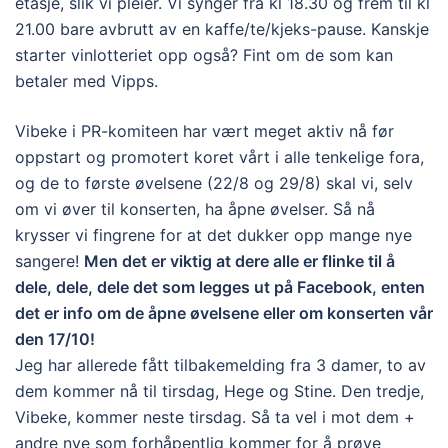
etasje, slik vi pleier. Vi synger fra kl 18.30 og frem til kl
21.00 bare avbrutt av en kaffe/te/kjeks-pause. Kanskje
starter vinlotteriet opp også? Fint om de som kan
betaler med Vipps.
Vibeke i PR-komiteen har vært meget aktiv nå før
oppstart og promotert koret vårt i alle tenkelige fora,
og de to første øvelsene (22/8 og 29/8) skal vi, selv
om vi øver til konserten, ha åpne øvelser. Så nå
krysser vi fingrene for at det dukker opp mange nye
sangere!
Men det er viktig at dere alle er flinke til å
dele, dele, dele det som legges ut på Facebook, enten
det er info om de åpne øvelsene eller om konserten vår
den 17/10!
Jeg har allerede fått tilbakemelding fra 3 damer, to av
dem kommer nå til tirsdag, Hege og Stine. Den tredje,
Vibeke, kommer neste tirsdag. Så ta vel i mot dem +
andre nye som forhåpentlig kommer for å prøve