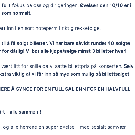
fullt fokus på oss og dirigeringen.
Øvelsen den 10/10 er i
d som normalt.
tt inn i en sort noteperm i riktig rekkefølge!
il å få solgt billetter. Vi har bare såvidt rundet 40 solgte
r for dårlig! Vi bør alle kjøpe/selge minst 3 billetter hver!
 vært litt for snille da vi satte billettpris på konserten.
Selv
stra viktig at vi får inn så mye som mulig på billettsalget
.
RE Å SYNGE FOR EN FULL SAL ENN FOR EN HALVFULL
årt – alle sammen!!
e, og alle herrene en super øvelse – med sosialt samvær