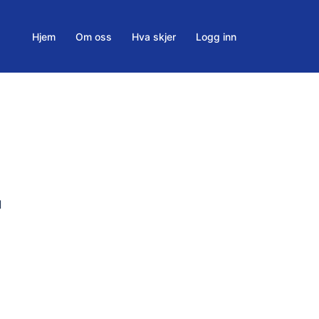
Hjem
Om oss
Hva skjer
Logg inn
l