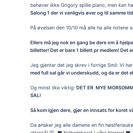
behøver ikke Grigory spille piano, men kan ha 
Salong 1 der vi vanligvis øver og til samme ti
På øvelsen den 10/10 må alle ha alle notene sa
Ellers må jeg nok en gang be dere om å hjelpe t
billetter! Det er bare 1 billett pr medlem! Det e
Jeg gjentar det jeg skrev i forrige Smil: Vi har
med full sal går vi underskudd, og da er det ek
Og minst like viktig:
DET ER MYE MORSOMME
SAL!
Så kom igjen dere, gjør en innsats for koret v
Da ønsker jeg alle damene en fin høstferieuk
etterpå! 😊 ❤️ Kolbotnkoret i våre hjerter! ❤️