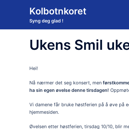
Hopp
Kolbotnkoret
til
innhold
Syng deg glad !
Ukens Smil uk
Hei!
Nå nærmer det seg konsert, men
førstkommen
ha sin egen øvelse denne tirsdagen!
Oppmøte f
Vi damene får bruke høstferien på å øve på e
hjemmesiden.
Øvelsen etter høstferien, tirsdag 10/10, blir 