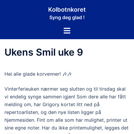
Hopp
Kolbotnkoret
til
Syng deg glad !
innhold
Toggle
menu
Ukens Smil uke 9
Hei alle glade korvenner! 🎶🎶
Vinterferieuken nærmer seg slutten og til tirsdag skal
vi endelig synge sammen igjen! Som dere alle har fått
melding om, har Grigory kortet litt ned på
repertoarlisten, og den nye listen ligger på
hjemmesiden. Fint om alle som har mulighet, printer ut
sine egne noter. Har du ikke printemulighet, legges det