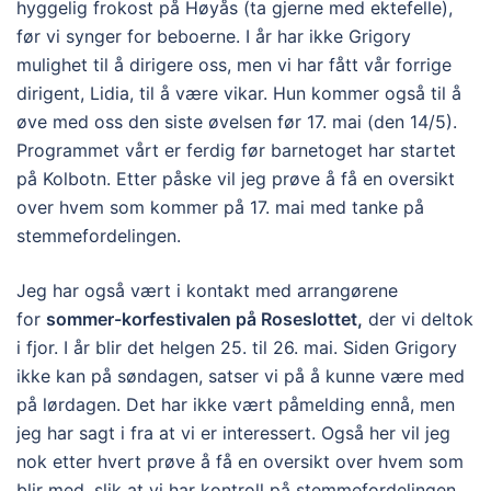
hyggelig frokost på Høyås (ta gjerne med ektefelle),
før vi synger for beboerne. I år har ikke Grigory
mulighet til å dirigere oss, men vi har fått vår forrige
dirigent, Lidia, til å være vikar. Hun kommer også til å
øve med oss den siste øvelsen før 17. mai (den 14/5).
Programmet vårt er ferdig før barnetoget har startet
på Kolbotn. Etter påske vil jeg prøve å få en oversikt
over hvem som kommer på 17. mai med tanke på
stemmefordelingen.
Jeg har også vært i kontakt med arrangørene
for
sommer-korfestivalen på Roseslottet,
der vi deltok
i fjor. I år blir det helgen 25. til 26. mai. Siden Grigory
ikke kan på søndagen, satser vi på å kunne være med
på lørdagen. Det har ikke vært påmelding ennå, men
jeg har sagt i fra at vi er interessert. Også her vil jeg
nok etter hvert prøve å få en oversikt over hvem som
blir med, slik at vi har kontroll på stemmefordelingen.