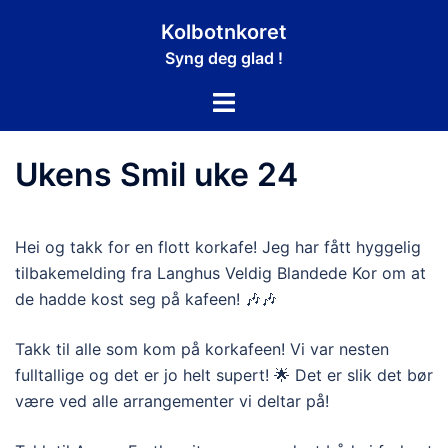
Hopp
Kolbotnkoret
til
Syng deg glad !
innhold
Toggle
menu
Ukens Smil uke 24
Hei og takk for en flott korkafe! Jeg har fått hyggelig
tilbakemelding fra Langhus Veldig Blandede Kor om at
de hadde kost seg på kafeen! 🎶🎶
Takk til alle som kom på korkafeen! Vi var nesten
fulltallige og det er jo helt supert! 🌟 Det er slik det bør
være ved alle arrangementer vi deltar på!