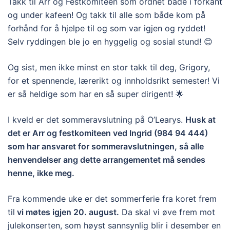
Takk til Arr og Festkomiteen som ordnet både i forkant
og under kafeen! Og takk til alle som både kom på
forhånd for å hjelpe til og som var igjen og ryddet!
Selv ryddingen ble jo en hyggelig og sosial stund! 😊
Og sist, men ikke minst en stor takk til deg, Grigory,
for et spennende, lærerikt og innholdsrikt semester! Vi
er så heldige som har en så super dirigent! 🌟
I kveld er det sommeravslutning på O’Learys.
Husk at
det er Arr og festkomiteen ved Ingrid (984 94 444)
som har ansvaret for sommeravslutningen, så alle
henvendelser ang dette arrangementet må sendes
henne, ikke meg.
Fra kommende uke er det sommerferie fra koret frem
til
vi møtes igjen 20. august.
Da skal vi øve frem mot
julekonserten, som høyst sannsynlig blir i desember en