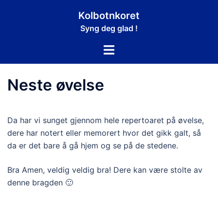
Hopp
Kolbotnkoret
til
Syng deg glad !
innhold
Toggle
menu
Neste øvelse
Da har vi sunget gjennom hele repertoaret på øvelse,
dere har notert eller memorert hvor det gikk galt, så
da er det bare å gå hjem og se på de stedene.
Bra Amen, veldig veldig bra! Dere kan være stolte av
denne bragden 🙂