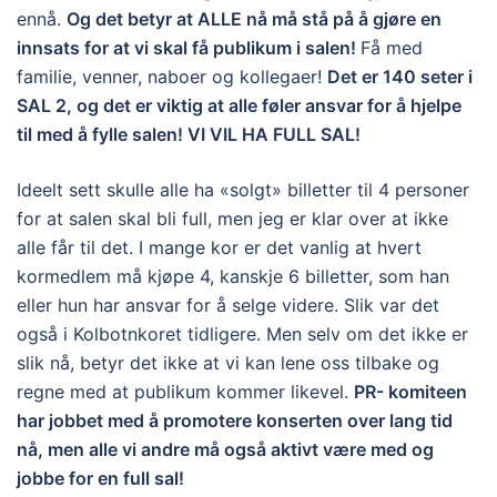
ennå.
Og det betyr at ALLE nå må stå på å gjøre en
innsats for at vi skal få publikum i salen!
Få med
familie, venner, naboer og kollegaer!
Det er 140 seter i
SAL 2, og det er viktig at alle føler ansvar for å hjelpe
til med å fylle salen! VI VIL HA FULL SAL!
Ideelt sett skulle alle ha «solgt» billetter til 4 personer
for at salen skal bli full, men jeg er klar over at ikke
alle får til det. I mange kor er det vanlig at hvert
kormedlem må kjøpe 4, kanskje 6 billetter, som han
eller hun har ansvar for å selge videre. Slik var det
også i Kolbotnkoret tidligere. Men selv om det ikke er
slik nå, betyr det ikke at vi kan lene oss tilbake og
regne med at publikum kommer likevel.
PR- komiteen
har jobbet med å promotere konserten over lang tid
nå, men alle vi andre må også aktivt være med og
jobbe for en full sal!