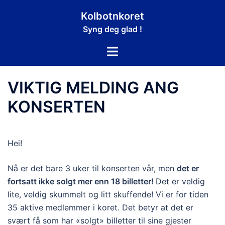
Hopp
Kolbotnkoret
til
Syng deg glad !
innhold
Toggle
menu
VIKTIG MELDING ANG
KONSERTEN
Hei!
Nå er det bare 3 uker til konserten vår, men
det er
fortsatt ikke solgt mer enn 18 billetter!
Det er veldig
lite, veldig skummelt og litt skuffende! Vi er for tiden
35 aktive medlemmer i koret. Det betyr at det er
svært få som har «solgt» billetter til sine gjester