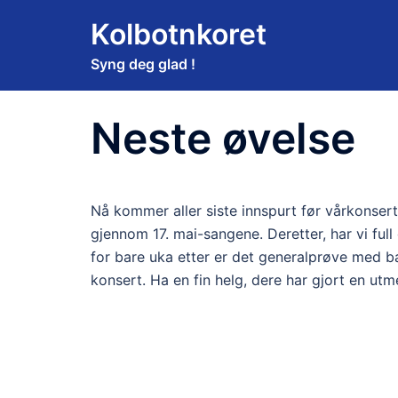
Hopp
Kolbotnkoret
til
innhold
Syng deg glad !
Neste øvelse
Nå kommer aller siste innspurt før vårkonsert
gjennom 17. mai-sangene. Deretter, har vi full
for bare uka etter er det generalprøve med ban
konsert. Ha en fin helg, dere har gjort en utme