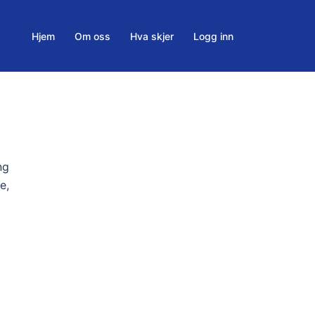
Hjem
Om oss
Hva skjer
Logg inn
ng
e,