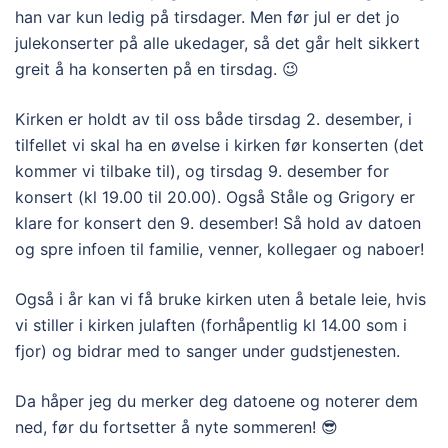
han var kun ledig på tirsdager. Men før jul er det jo
julekonserter på alle ukedager, så det går helt sikkert
greit å ha konserten på en tirsdag. 😉
Kirken er holdt av til oss både tirsdag 2. desember, i
tilfellet vi skal ha en øvelse i kirken før konserten (det
kommer vi tilbake til), og tirsdag 9. desember for
konsert (kl 19.00 til 20.00). Også Ståle og Grigory er
klare for konsert den 9. desember! Så hold av datoen
og spre infoen til familie, venner, kollegaer og naboer!
Også i år kan vi få bruke kirken uten å betale leie, hvis
vi stiller i kirken julaften (forhåpentlig kl 14.00 som i
fjor) og bidrar med to sanger under gudstjenesten.
Da håper jeg du merker deg datoene og noterer dem
ned, før du fortsetter å nyte sommeren! 😎