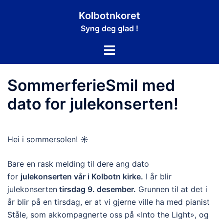
Hopp
Kolbotnkoret
til
Syng deg glad !
innhold
Toggle
menu
SommerferieSmil med
dato for julekonserten!
Hei i sommersolen! ☀️
Bare en rask melding til dere ang dato
for
julekonserten vår i Kolbotn kirke.
I år blir
julekonserten
tirsdag 9. desember.
Grunnen til at det i
år blir på en tirsdag, er at vi gjerne ville ha med pianist
Ståle, som akkompagnerte oss på «Into the Light», og