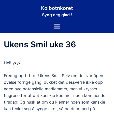
Hopp
Kolbotnkoret
til
Syng deg glad !
innhold
Toggle
menu
Ukens Smil uke 36
Hei! 🎶🎶
Fredag og tid for Ukens Smil! Selv om det var åpen
øvelse forrige gang, dukket det dessverre ikke opp
noen nye potensielle medlemmer, men vi krysser
fingrene for at det kanskje kommer noen kommende
tirsdag! Og husk at om du kjenner noen som kanskje
kan tenke seg å synge i kor, så be dem med på