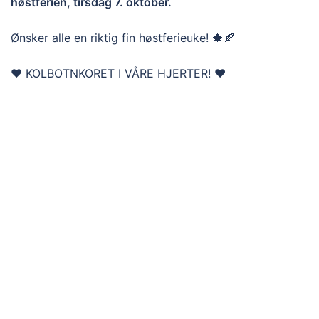
høstferien, tirsdag 7. oktober.
Ønsker alle en riktig fin høstferieuke! 🍁🍂
❤️ KOLBOTNKORET I VÅRE HJERTER! ❤️