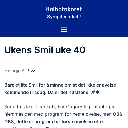
Hopp
Kolbotnkoret
til
Syng deg glad !
innhold
Toggle
menu
Ukens Smil uke 40
Hei igjen! 🎶🎶
Bare et lite Smil for å minne om at det ikke er øvelse
kommende tirsdag. Da er det høstferie! 🍂🍁
Som du sikkert har sett, har Grigory lagt ut info på
hjemmesiden med program for neste øvelse, men
OBS,
OBS, dette er program for første øvelsen etter