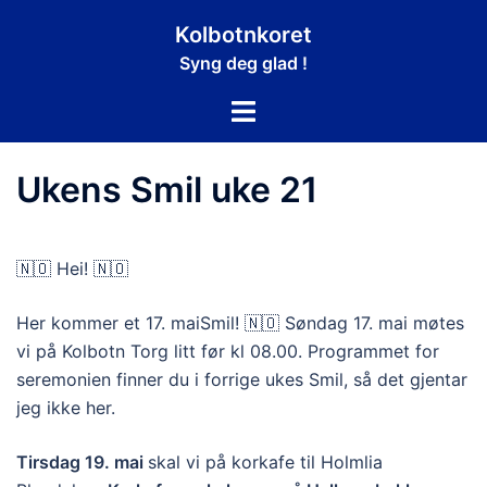
Hopp
Kolbotnkoret
til
Syng deg glad !
innhold
Toggle
menu
Ukens Smil uke 21
🇳🇴 Hei! 🇳🇴
Her kommer et 17. maiSmil! 🇳🇴 Søndag 17. mai møtes
vi på Kolbotn Torg litt før kl 08.00. Programmet for
seremonien finner du i forrige ukes Smil, så det gjentar
jeg ikke her.
Tirsdag 19. mai
skal vi på korkafe til Holmlia