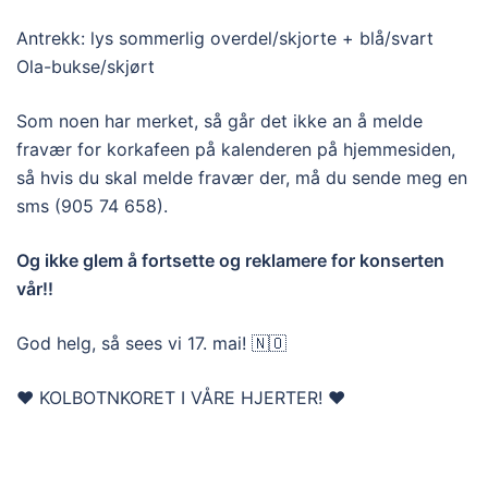
Antrekk: lys sommerlig overdel/skjorte + blå/svart
Ola-bukse/skjørt
Som noen har merket, så går det ikke an å melde
fravær for korkafeen på kalenderen på hjemmesiden,
så hvis du skal melde fravær der, må du sende meg en
sms (905 74 658).
Og ikke glem å fortsette og reklamere for konserten
vår!!
God helg, så sees vi 17. mai! 🇳🇴
❤️ KOLBOTNKORET I VÅRE HJERTER! ❤️